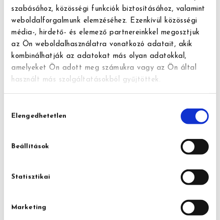
célszerű a takarítóval személyesen egyeztetni
szabásához, közösségi funkciók biztosításához, valamint
a takarítás kezdetén, illetve az elkészült
weboldalforgalmunk elemzéséhez. Ezenkívül közösségi
munkát ily módon átvenni, de közben önállóan
média-, hirdető- és elemező partnereinkkel megosztjuk
tudja végezni a feladatát.
az Ön weboldalhasználatra vonatkozó adatait, akik
kombinálhatják az adatokat más olyan adatokkal,
amelyeket Ön adott meg számukra vagy az Ön által
használt más szolgáltatásokból gyűjtöttek.
Ha rendszeres jelleggel rendelek
takarítást, ugyanaz a takarító
végzi-e a munkát?
Hozzájárulás
Elengedhetetlen
kiválasztása
Törekszünk rá, hogy rendszeres megrendelés
esetén ugyanaz a kolléga végezze a
feladatokat. Amennyiben ez a kolléga nem
Beállítások
elérhető, helyettesítést vagy átütemezést
ajánlunk fel.
Statisztikai
Van-e lehetőség előzetes helyszíni
Marketing
felmérésre?