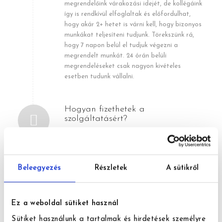
megrendelőink várakozási idejét, de kollégáink
így is rendkívül elfoglaltak és előfordulhat,
hogy akár 2+ hetet is várni kell, hogy bizonyos
munkákat teljesíteni tudjunk. Törekszünk rá,
hogy 7 napon belül el tudjuk végezni a
megrendelt munkát. 24 órán belüli
megrendeléseket csak nagyon kivételes
esetben tudunk vállalni.
Hogyan fizethetek a
szolgáltatásért?
Megrendelőink a takarítási szolgáltatás díját
banki átutalással tudják rendezni.
Beleegyezés
Részletek
A sütikről
A helyszínen kell-e tartózkodnom a
takarítás ideje alatt?
Ez a weboldal sütiket használ
Nem szükséges. Első/alkalmi megrendelésnél
Sütiket használunk a tartalmak és hirdetések személyre