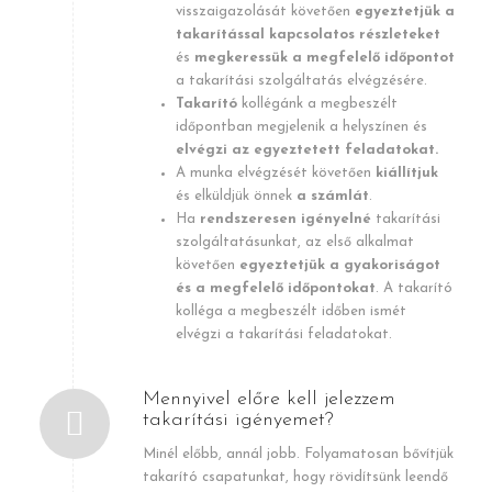
visszaigazolását követően
egyeztetjük a
takarítással kapcsolatos részleteket
és
megkeressük a megfelelő időpontot
a takarítási szolgáltatás elvégzésére.
Takarító
kollégánk a megbeszélt
időpontban megjelenik a helyszínen és
elvégzi az egyeztetett feladatokat.
A munka elvégzését követően
kiállítjuk
és elküldjük önnek
a számlát
.
Ha
rendszeresen igényelné
takarítási
szolgáltatásunkat, az első alkalmat
követően
egyeztetjük a gyakoriságot
és a megfelelő időpontokat
. A takarító
kolléga a megbeszélt időben ismét
elvégzi a takarítási feladatokat.
Mennyivel előre kell jelezzem
takarítási igényemet?
Minél előbb, annál jobb. Folyamatosan bővítjük
takarító csapatunkat, hogy rövidítsünk leendő