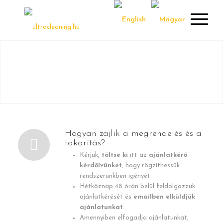
GYAKORI KÉRDÉSEK ÉS VÁLASZOK
Hogyan zajlik a megrendelés és a
takarítás?
Kérjük,
töltse ki
itt
az
ajánlatkérő
kérdőívünket
, hogy rögzíthessük
rendszerünkben igényét.
Hétköznap 48 órán belül feldolgozzuk
ajánlatkérését és
emailben elküldjük
ajánlatunkat
.
Amennyiben elfogadja ajánlatunkat,