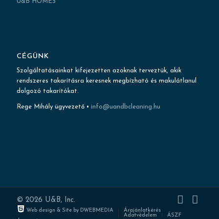
U&B HOMES
CÉGÜNK
Szolgáltatásainkat kifejezetten azoknak terveztük, akik
rendszeres takarításra keresnek megbízható és makulátlanul
dolgozó takarítókat.
Rege Mihály ügyvezető •
info@uandbcleaning.hu
© 2026 U&B, Inc.
Web design & Site by DWEBMEDIA
Árajánlatkérés
Adatvédelem
ÁSZF